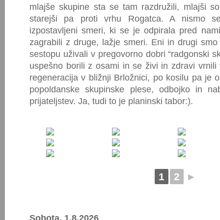
mlajše skupine sta se tam razdružili, mlajši so 
starejši pa proti vrhu Rogatca. A nismo se 
izpostavljeni smeri, ki se je odpirala pred n
zagrabili z druge, lažje smeri. Eni in drugi smo 
sestopu uživali v pregovorno dobri “radgonski sku
uspešno borili z osami in se živi in zdravi vrnili
regeneracija v bližnji Brložnici, po kosilu pa je 
popoldanske skupinske plese, odbojko in nab
prijateljstev. Ja, tudi to je planinski tabor:).
1
2
►
Sobota, 1.8.2026