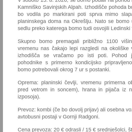
V soboto 15. 8. 2026, se bomo podali na pohod 
Kamniško Savinjskih Alpah. Izhodišče pohoda b
bo vodila po markirani poti sprva mimo sla
planinskega doma na Okrešlju. Nato se bomo u
sedlu preko katerega bomo tudi osvojili Ledinski 
Skupno bomo premagali približno 1100 viši
vremenu nas čakajo lepi razgledi na okoliške
izhodišča se vračamo po isti poti. Pohod 
pohodnike s primerno kondicijsko pripravljen
bomo potrebovali okrog 7 ur s postanki.
Oprema: planinski čevlji, vremenu primerna ob
pred vetrom in soncem), hrana in pijača iz 
izposoja).
Prevoz: kombi (če bo dovolj prijav) ali osebna v
avtobusni postaji v Gornji Radgoni.
Cena prevoza: 20 € odrasli / 15 € srednješolci,