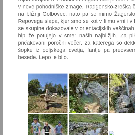
v nove pohodniške zmage. Radgonsko-zreška čet
na bližnji Golbovec, nato pa se mimo Žagers
Repovega slapa, kjer smo se kot v filmu vrnili 
se skupine dokazovale v orientacijskih veščinah i
hip že potujejo v smer naših najbližjih. Za pi
pričakovani poročni večer, za katerega so dekle
šopke iz poljskega cvetja, fantje pa predvs
besede. Lepo je bilo.