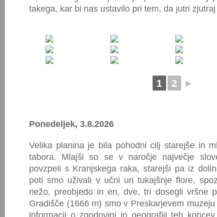
takega, kar bi nas ustavilo pri tem, da jutri zju
1
2
►
Ponedeljek, 3.8.2026
Velika planina je bila pohodni cilj starejše in m
tabora. Mlajši so se v naročje največje slo
povzpeli s Kranjskega raka, starejši pa iz doli
poti smo uživali v učni uri tukajšnje flore, sp
nežo, preobjedo in en, dve, tri dosegli vršne
Gradišče (1666 m) smo v Preskarjevem muzeju n
informacij o zgodovini in geografiji teh konce