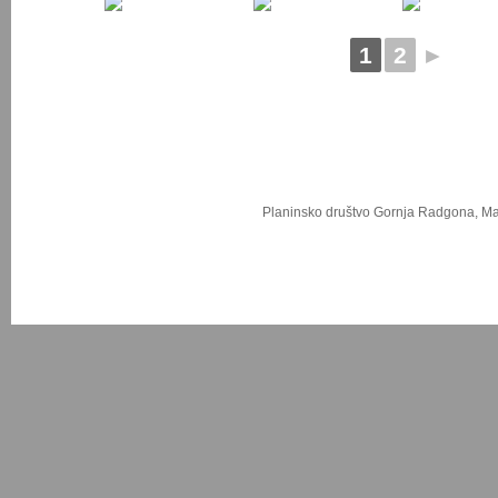
1
2
►
Planinsko društvo Gornja Radgona, Ma