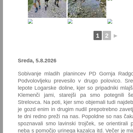
1
2
►
Sreda, 5.8.2026
Sobivanje mladih planincev PD Gornja Radg
Podvolovljeku prevesilo v drugo polovico. Sre
lepote Logarske doline, kjer so pripadniki mlaj
Klemenči jami, starejši pa smo potegnili š
Strelovca. Na poti, kjer smo objemali tudi najdeb
je gozd enim in drugim nudil prepotrebno zave
te dni redno preži na nas. Popoldne so nas čakal
spoznavali smo lavinski trojček, se orientirali 
neba s pomočjo urinega kazalca itd. Večer je mi