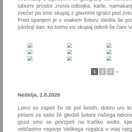
taborni prostor znova odbojka, karte, namakanj
zvečer pa smo skupaj z glavnimi igralci pod zvezd
Pred spanjem je v vsakem šotoru sledila še prav
jutrišnji dan, ko bomo vsi skupaj odkrili še čare 
1
2
3
►
Nedelja, 2.8.2026
Lonci so zapeli že ob pol šestih, dobro uro 
petami za sabo že gledali šotore našega tabor
gozd smo se povzpeli na Kalško sedlo, kjer
veličastno rogovje Velikega rogatca v vsej njego