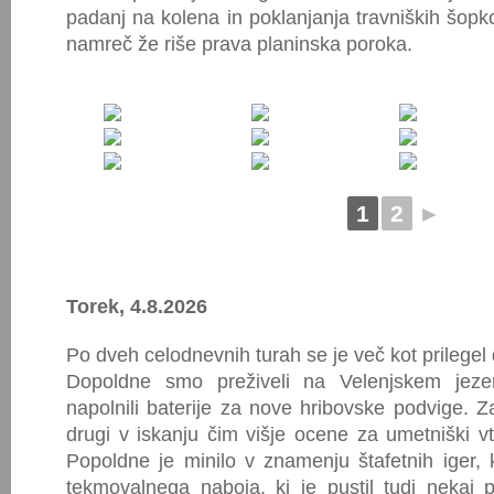
padanj na kolena in poklanjanja travniških šopko
namreč že riše prava planinska poroka.
1
2
►
Torek, 4.8.2026
Po dveh celodnevnih turah se je več kot prilegel 
Dopoldne smo preživeli na Velenjskem jeze
napolnili baterije za nove hribovske podvige. Z
drugi v iskanju čim višje ocene za umetniški vt
Popoldne je minilo v znamenju štafetnih iger, k
tekmovalnega naboja, ki je pustil tudi nekaj p