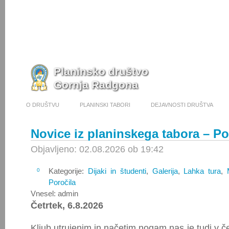
Planinsko društvo
Gornja Radgona
O DRUŠTVU
PLANINSKI TABORI
DEJAVNOSTI DRUŠTVA
Novice iz planinskega tabora – P
Objavljeno: 02.08.2026 ob 19:42
Kategorije:
Dijaki in študenti
,
Galerija
,
Lahka tura
,
0
Poročila
Vnesel: admin
Četrtek, 6.8.2026
Kljub utrujenim in načetim nogam nas je tudi v če