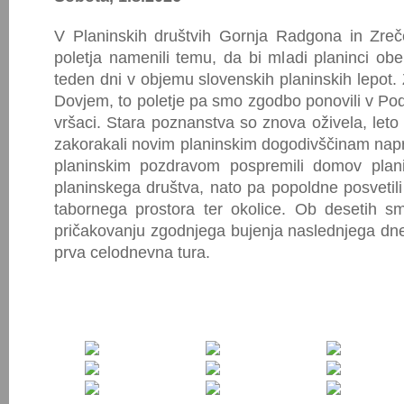
V Planinskih društvih Gornja Radgona in Zreč
poletja namenili temu, da bi mladi planinci obe
teden dni v objemu slovenskih planinskih lepot. 
Dovjem, to poletje pa smo zgodbo ponovili v Po
vršaci. Stara poznanstva so znova oživela, leto 
zakorakali novim planinskim dogodivščinam napro
planinskim pozdravom pospremili domov plani
planinskega društva, nato pa popoldne posvetili
tabornega prostora ter okolice. Ob desetih smo
pričakovanju zgodnjega bujenja naslednjega dn
prva celodnevna tura.