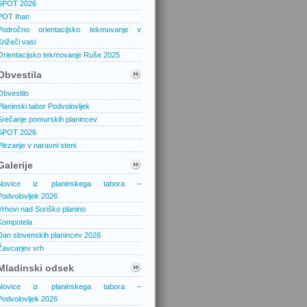
SPOT 2026
POT Ihan
Področno orientacijsko tekmovanje v
Križeči vasi
Orientacijsko tekmovanje Ruše 2025
Obvestila
Obvestilo
Planinski tabor Podvolovljek
Srečanje pomurskih planincev
SPOT 2026
Plezanje v naravni steni
Galerije
Novice iz planinskega tabora –
Podvolovljek 2026
Vrhovi nad Soriško planino
Kompotela
Dan slovenskih planincev 2026
Žavcarjev vrh
Mladinski odsek
Novice iz planinskega tabora –
Podvolovljek 2026