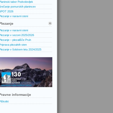
Planinski tabor Podvolovljek
Srečanje pomurskih planincev
SPOT 2026
Plezanje v naravni steni
Plezanje
Plezanje v naravni steni
Plezanje v sezoni 2025/2026
Plezanje – plezališče Pruh
Priprava plezalnih sten
Plezanje v šolskem letu 2024/2025
Pravne informacije
Piškotki