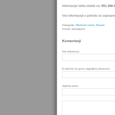
Informacije lahko dobite na:
051 266 
Vse informacije o pohodu so zapisane 
Kategorije:
Mladinski odsek
,
Razpisi
Vnesel: pdradgona
Komentarji
Ime (obvezno)
E-mail (ne bo javno objavljen) (obvezno)
Spletna stran: