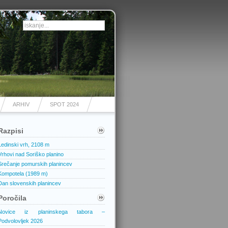
ARHIV
SPOT 2024
Razpisi
Ledinski vrh, 2108 m
Vrhovi nad Soriško planino
Srečanje pomurskih planincev
Kompotela (1989 m)
Dan slovenskih planincev
Poročila
Novice iz planinskega tabora –
Podvolovljek 2026