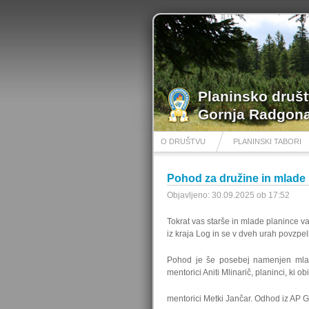
Planinsko druš
Gornja Radgon
O DRUŠTVU
PLANINSKI TABORI
Pohod za družine in mlade
Objavljeno: 30.09.2025 ob 17:52
Tokrat vas starše in mlade planince 
iz kraja Log in se v dveh urah povzpeli
Pohod je še posebej namenjen mlad
mentorici Aniti Mlinarič, planinci, ki 
mentorici Metki Jančar. Odhod iz AP 