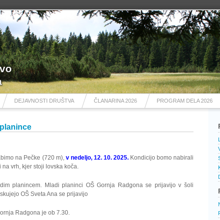
tvo
a
DEJAVNOSTI DRUŠTVA
ČLANARINA 2026
PROGRAM DELA 2026
 planince
vabimo na Pečke (720 m),
v nedeljo, 12. 10. 2025.
Kondicijo bomo nabirali
 na vrh, kjer stoji lovska koča.
im planincem. Mladi planinci OŠ Gornja Radgona se prijavijo v šoli
obiskujejo OŠ Sveta Ana se prijavijo
Gornja Radgona je ob 7.30.