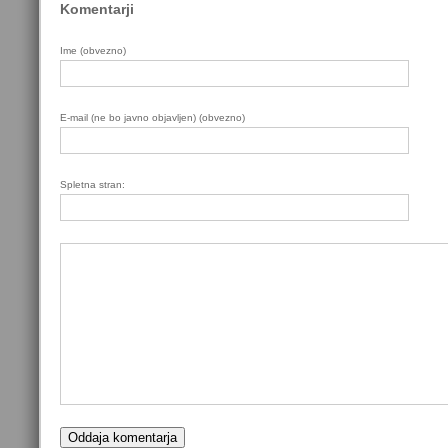
Komentarji
Ime (obvezno)
E-mail (ne bo javno objavljen) (obvezno)
Spletna stran: