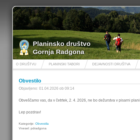
Planinsko društvo
Gornja Radgona
O DRUŠTVU
PLANINSKI TABORI
DEJAVNOSTI DRUŠTVA
Obvestilo
Objavljeno: 01.04.2026 ob 09:14
Obveščamo vas, da v četrtek, 2. 4. 2026, ne bo dežurstva v pisarni plan
Lep pozdrav!
Kategorije:
Obvestila
Vnesel: pdradgona